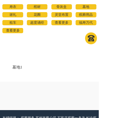
寿衣
棺材
骨灰盒
墓地
谢礼
花圈
灵堂布置
殡葬用品
租车
超度诵经
查看更多
福寿万代
查看更多
墓地1
友情链接：
殡葬服务
苏州丧葬公司
石家庄殡葬一条龙
长沙殡