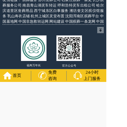
葬服务公司
南昌青山湖灵车转运
呼和浩特灵车出租公司
哈尔
滨道里区丧葬用品
西宁城东区白事服务
潍坊奎文区殡仪馆服
务
乳山寿衣店铺
杭州上城区灵堂布置
沈阳浑南区殡葬平台
中
国墓地网
中国非急救转运网
网站建设
中国殡葬一条龙网
中国
救护车网
葬花店
葬花服务网
福寿万年长
官方公众号
免费
24小时
首页
咨询
上门服务
400-000-1116
各城市均有服务人员上门服务
24小时上门服务
Copyright 2024 沈阳福寿万年长 All Rights Reserved. 全站内容
均为咨询服务，遗体转运接送业务须联系当地殡仪馆咨询.
备案号：辽ICP备2024037147号-5
网站建设
：
上往建站